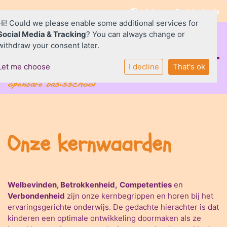
Inloggen Social schools
Hi! Could we please enable some additional services for
Social Media & Tracking
? You can always change or
withdraw your consent later.
Let me choose
I decline
That's ok
Home
De Wizzert
Ouders
Onze kernwaarden
Praktisch
SAAM*
Contact
Welbevinden, Betrokkenheid,
Competenties
en
Verbondenheid
zijn onze kernbegrippen en horen bij het
ervaringsgerichte onderwijs. De gedachte hierachter is dat
kinderen een optimale ontwikkeling doormaken als ze