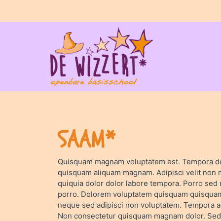
Home
De Wizzert
Ouders
SAAM*
Praktisch
SAAM*
Quisquam magnam voluptatem est. Tempora dol
quisquam aliquam magnam. Adipisci velit non m
Contact
quiquia dolor dolor labore tempora. Porro sed
porro. Dolorem voluptatem quisquam quisquam. 
neque sed adipisci non voluptatem. Tempora adi
Non consectetur quisquam magnam dolor. Sed e