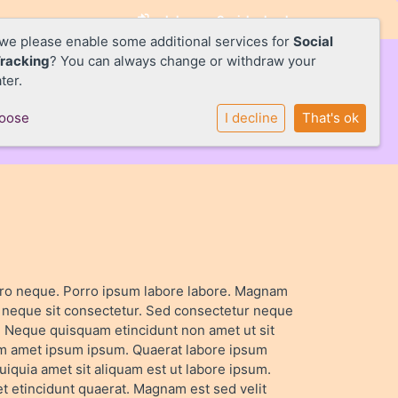
Inloggen Social schools
 we please enable some additional services for
Social
Tracking
? You can always change or withdraw your
ter.
hoose
I decline
That's ok
ro neque. Porro ipsum labore labore. Magnam
i neque sit consectetur. Sed consectetur neque
. Neque quisquam etincidunt non amet ut sit
um amet ipsum ipsum. Quaerat labore ipsum
iquia amet sit aliquam est ut labore ipsum.
 etincidunt quaerat. Magnam est sed velit