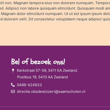
velit non. Magnam tempora eius non dolorem numquam. Tempora 
ed. Adipisci non labore quisquam etincidunt. Quisquam modi am
m. Magnam dolor etincidunt numquam. Ut ut est ipsum ipsum do
ed dolorem velit. Sit consectetur voluptatem neque adipisci qu
Bel of bezoek ons!
Kerkstraat 57-59, 5411 EA Zeeland.
Postbus 19, 5410 AA Zeeland
0486-424833
directie.obsdewizzert@saamscholen.nl