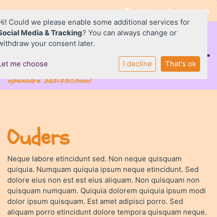
Inloggen Social schools
Hi! Could we please enable some additional services for
Social Media & Tracking
? You can always change or
withdraw your consent later.
Let me choose
I decline
That's ok
Home
De Wizzert
Ouders
Ouders
Praktisch
SAAM*
Neque labore etincidunt sed. Non neque quisquam
quiquia. Numquam quiquia ipsum neque etincidunt. Sed
Contact
dolore eius non est est eius aliquam. Non quisquam non
quisquam numquam. Quiquia dolorem quiquia ipsum modi
dolor ipsum quisquam. Est amet adipisci porro. Sed
aliquam porro etincidunt dolore tempora quisquam neque.