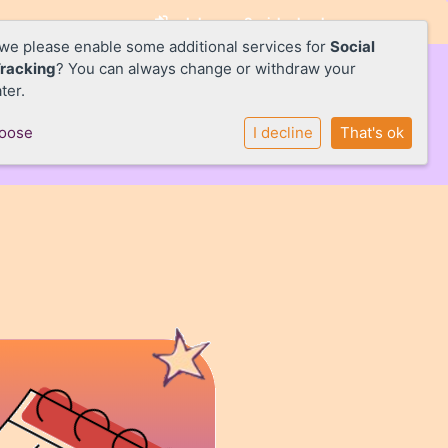
Inloggen Social schools
 we please enable some additional services for
Social
Tracking
? You can always change or withdraw your
ter.
hoose
I decline
That's ok